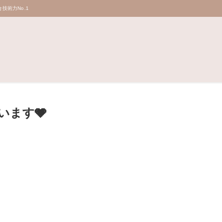
技術力No.1
います🩶