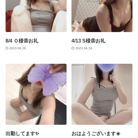
8/4 Ｏ様🦋お礼
4/13 S様🦋お礼
2023.08.16
2023.04.18
出勤してます✨
おはようございます☀️