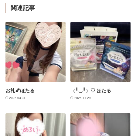
関連記事
お礼💕ほたる
（╹◡╹）♡ ほたる
2026.03.31
2025.11.29