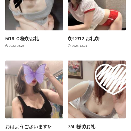
5/19 Ｏ様🦋お礼
🦋12/12 お礼🦋
2023.05.26
2024.12.31
おはようございます✨
7/4 I様🦋お礼