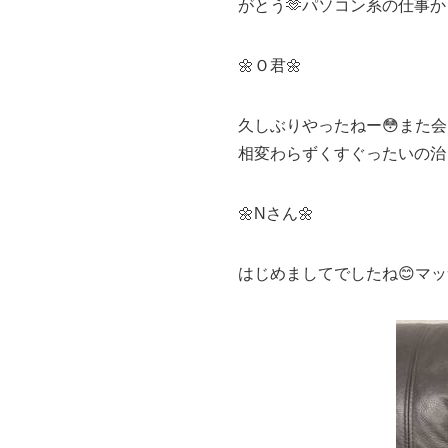
がとう🫶パソコン系の仕事か
🌼Ｏ君🌼
久しぶりやったねー😳また会
相変わらずくすぐったいの治っ
🌼Nさん🌼
はじめましてでしたね😊マ