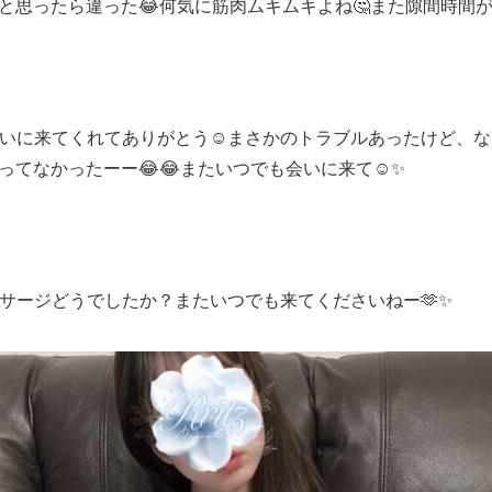
と思ったら違った😂何気に筋肉ムキムキよね🤔また隙間時間が
いに来てくれてありがとう☺️まさかのトラブルあったけど、な
てなかったーー😂😂またいつでも会いに来て☺️✨
ッサージどうでしたか？またいつでも来てくださいねー🫶✨