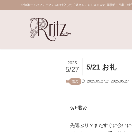
北陸唯一！パフォーマンスに特化した「魅せる」メンズエステ 鼠蹊部・密着・総合
2025
5/21 お礼
5/27
2025.05.27
2025.05.27
雪乃
🌼F君🌼
先週ぶり？またすぐに会いに