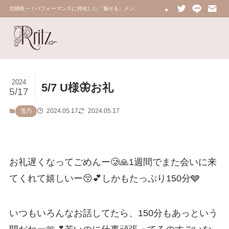
北陸唯一！パフォーマンスに特化した「魅せる」メンズエステ 鼠蹊部・密着・総合技術力No.
2024
5/7 U様🦋お礼
5/17
2024.05.17
2024.05.17
雪乃
お礼遅くなってごめんー🥲🙏1週間でまた会いに来
てくれて嬉しいー😚💕しかもたっぷり150分🩶
いつもいろんなお話してたら、150分もあっという