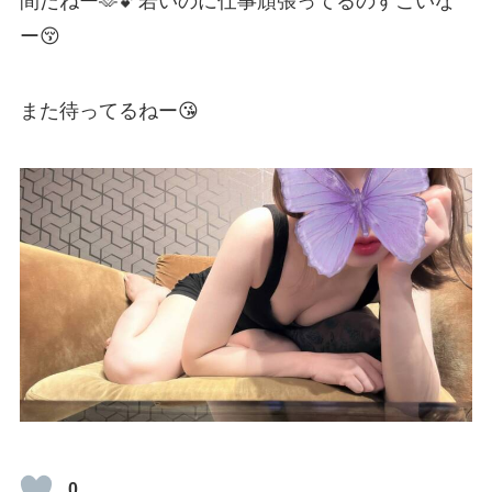
間だねー🫶💕若いのに仕事頑張ってるのすごいな
ー😚
また待ってるねー😘
0