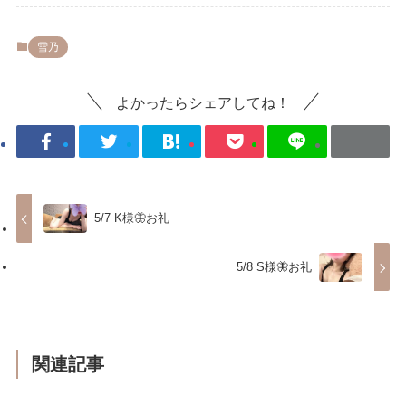
雪乃
よかったらシェアしてね！
5/7 K様🦋お礼
5/8 S様🦋お礼
関連記事