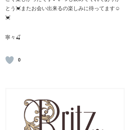
とう💓またお会い出来るの楽しみに待ってます☺️
💓
寧々🍒
0