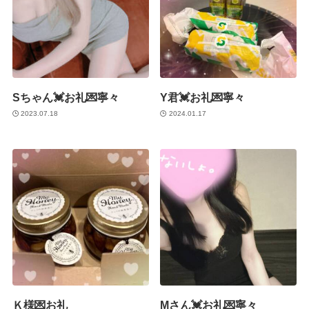
Sちゃん💓お礼💌寧々
Y君💓お礼💌寧々
2023.07.18
2024.01.17
Ｋ様💌お礼
Mさん💓お礼💌寧々