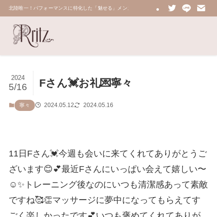
北陸唯一！パフォーマンスに特化した「魅せる」メンズエステ 鼠蹊部・密着・総合技術力No.
2024
Fさん💓お礼💌寧々
5/16
2024.05.12
2024.05.16
寧々
11日Fさん💓今週も会いに来てくれてありがとうご
ざいます😊💕最近Fさんにいっぱい会えて嬉しい〜
☺️✨トレーニング後なのにいつも清潔感あって素敵
ですね🥰👏マッサージに夢中になってもらえてす
ごく楽しかったです💕いつも褒めてくれてありが