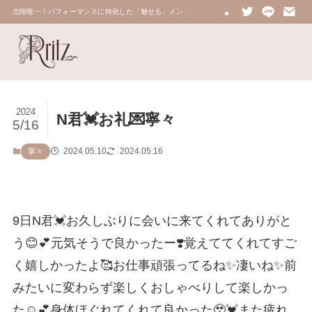
北陸唯一！パフォーマンスに特化した「魅せる」メンズエステ 鼠蹊部・密着・総合技術力No.
2024
N君💓お礼💌寧々
5/16
2024.05.10
2024.05.16
寧々
9日N君💓お久しぶりに会いに来てくれてありがと
う😊💕元気そうで良かったー❣️覚えててくれてすご
く嬉しかったよ🥰お仕事頑張ってるね✨凄いね✨前
みたいに変わらず楽しくおしゃべりして楽しかっ
た☺️💕身体ほぐれてくれて良かった🥹💓また疲れ