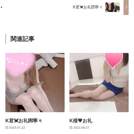
K君💓お礼💌寧々
関連記事
K君💓お礼💌寧々
K様💗お礼
2023.07.22
2022.08.27