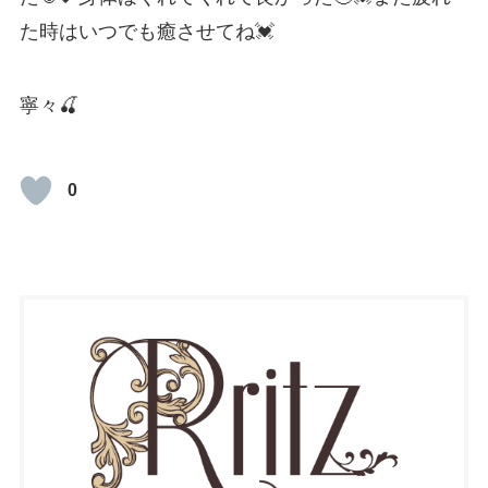
た時はいつでも癒させてね💓
寧々🍒
0