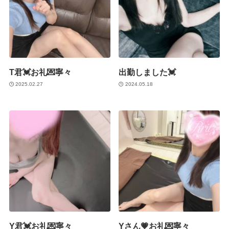
T君💓お礼💌寧々
出勤しました💓
2025.02.27
2024.05.18
Y君💓お礼💌寧々
Yさん💗お礼💌寧々