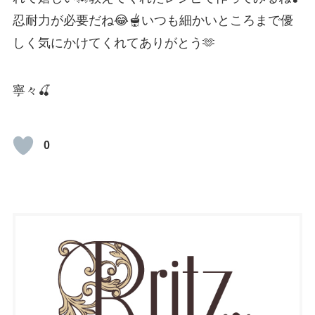
忍耐力が必要だね😂🫕いつも細かいところまで優
しく気にかけてくれてありがとう🫶
寧々🍒
0