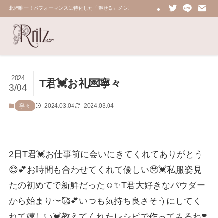
北陸唯一！パフォーマンスに特化した「魅せる」メンズエステ 鼠蹊部・密着・総合技術力No.
2024
T君💓お礼💌寧々
3/04
2024.03.04
2024.03.04
寧々
2日T君💓お仕事前に会いにきてくれてありがとう
😊💕お時間も合わせてくれて優しい🥹💓私服姿見
たの初めてで新鮮だった☺️✨T君大好きなパウダー
から始まり〜🥰💕いつも気持ち良さそうにしてく
れて嬉しい💓教えてくれたレシピで作ってみるね❣️