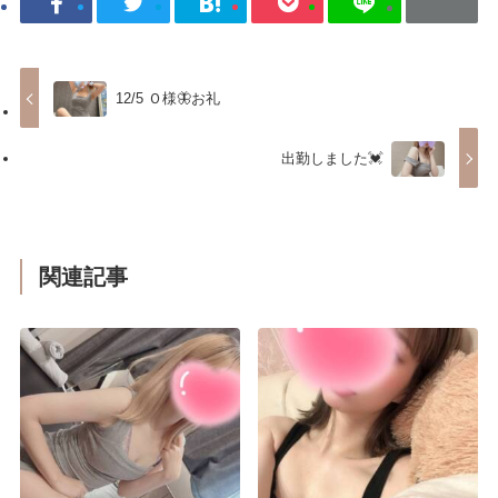
12/5 Ｏ様🦋お礼
出勤しました💓
関連記事