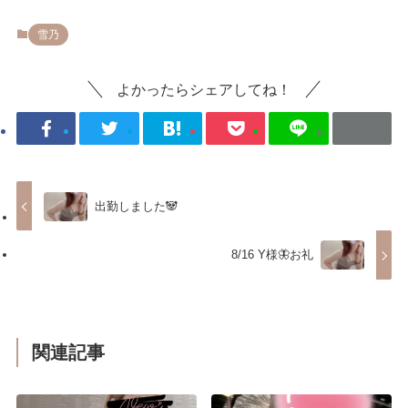
雪乃
よかったらシェアしてね！
出勤しました🐼
8/16 Y様🦋お礼
関連記事