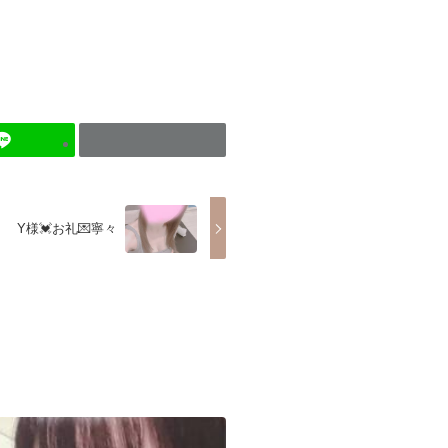
Y様💓お礼💌寧々