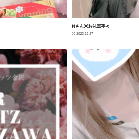
Nさん💓お礼💌寧々
2023.12.27