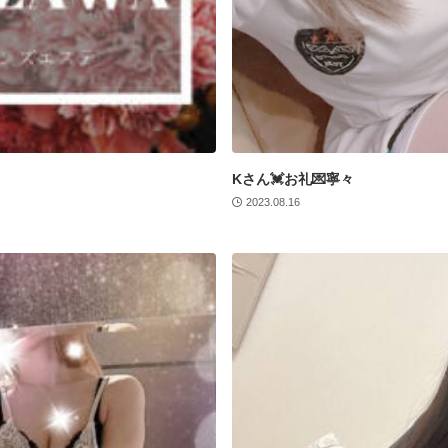
Kさん💓お礼💌寧々
2023.08.16