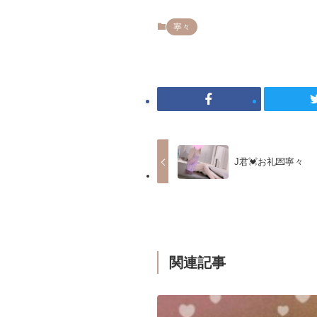
寧々
J君💓お礼💌寧々
関連記事