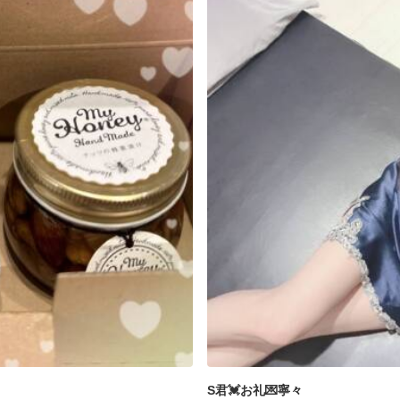
S君💓お礼💌寧々