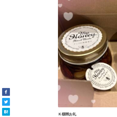
Ｋ様💌お礼