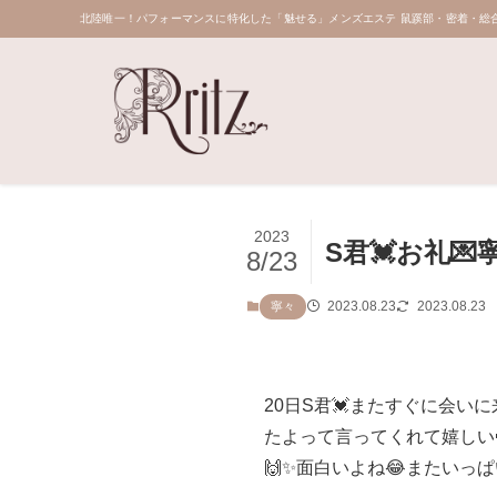
北陸唯一！パフォーマンスに特化した「魅せる」メンズエステ 鼠蹊部・密着・総合
2023
S君💓お礼💌
8/23
2023.08.23
2023.08.23
寧々
20日S君💓またすぐに会い
たよって言ってくれて嬉しい
🙌✨面白いよね😂またいっ