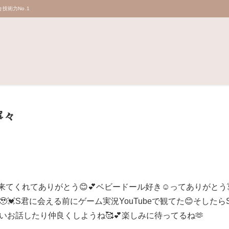
技術力No.1
寧々
に来てくれてありがとう😊💕ベビードール好き☺️ってありがと
💓S君に会える前にゲーム実況YouTubeで観てた😊そした
ぱいお話したり仲良くしようね🥰💕楽しみに待ってるね🫶