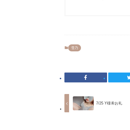
雪乃
7/25 Y様🦋お礼