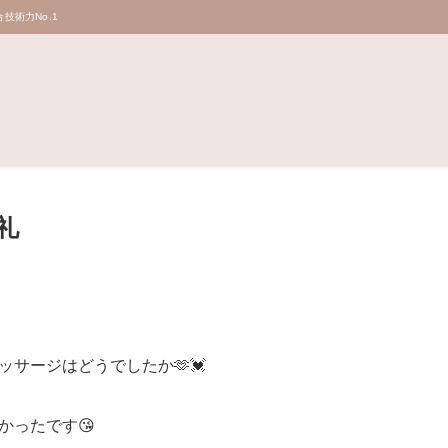
技術力No.1
お礼
ッサージはどうでしたか🫶💓
かったです😘