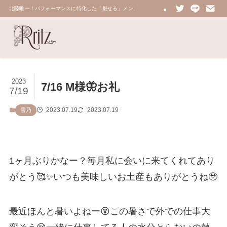
北陸唯一！パフォーマンスに特化した「魅せる」メンズエステ 鼠蹊部・密着・総合技術力No.
2023
7/16 M様🦋お礼
7/19
2023.07.19
2023.07.19
雪乃
1ヶ月ぶりかなー？毎月私に会いに来てくれてあり
がとう🥰✨いつも美味しいお土産もありがとうね🥹
最近ほんと暑いよねー😵この暑さで外での仕事大