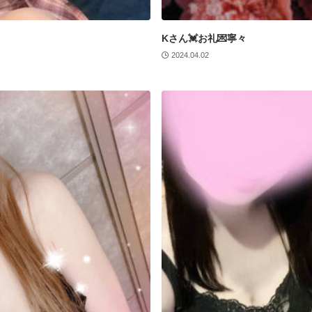
Kさん💓お礼💌寧々
2024.04.02