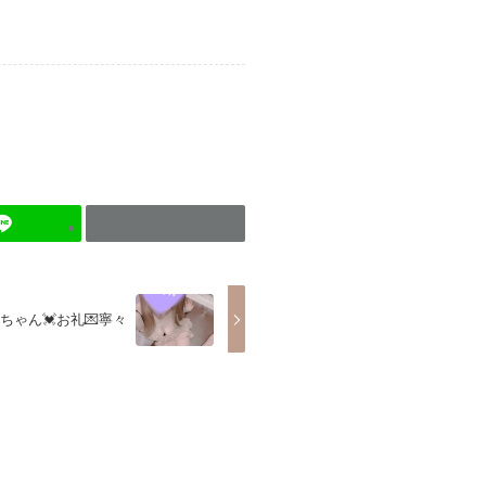
Sちゃん💓お礼💌寧々