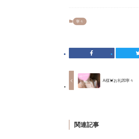
寧々
A様💓お礼💌寧々
関連記事