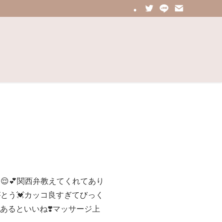
😌💕関西弁教えてくれてあり
がとう💓カッコ良すぎてびっく
あるといいね❣️マッサージ上