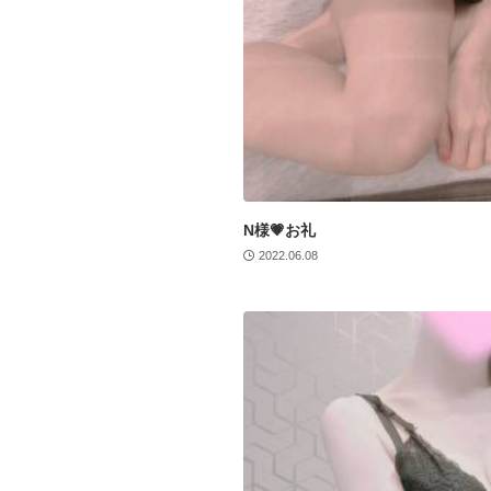
N様💗お礼
2022.06.08