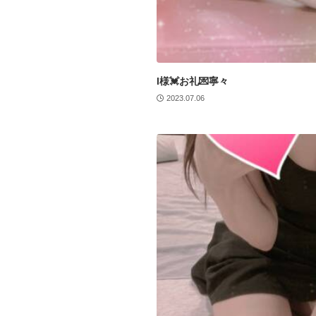
I様💓お礼💌寧々
2023.07.06