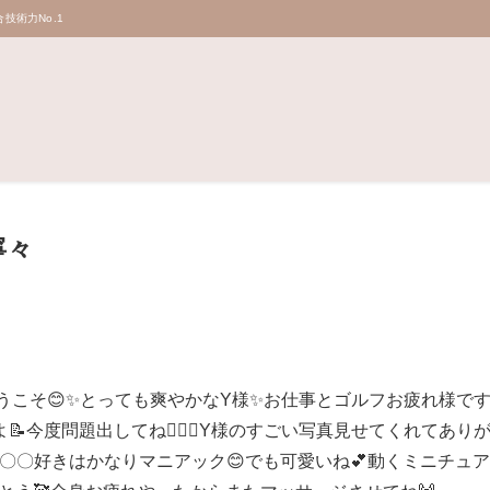
技術力No.1
寧々
ようこそ😊✨とっても爽やかなY様✨お仕事とゴルフお疲れ様です
📝今度問題出してね🙋‍♀️✨Y様のすごい写真見せてくれてあり
〇〇好きはかなりマニアック😊でも可愛いね💕動くミニチュア