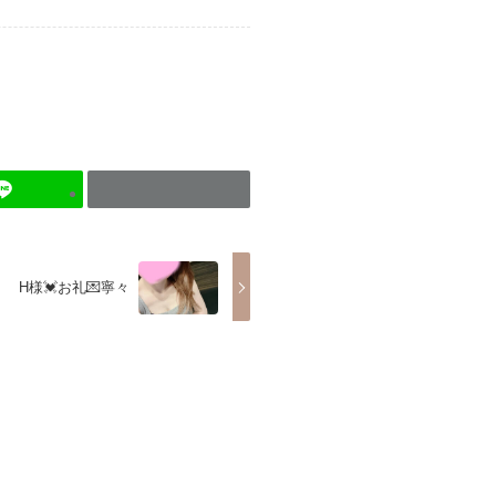
H様💓お礼💌寧々