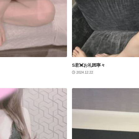
S君💓お礼💌寧々
2024.12.22