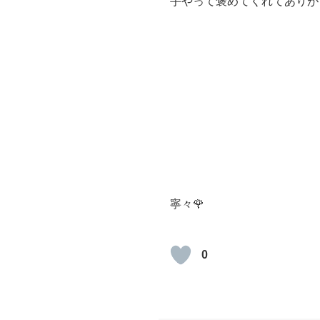
手やって褒めてくれてありが
寧々🌹
0