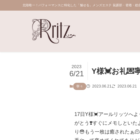
北陸唯一！パフォーマンスに特化した「魅せる」メンズエステ 鼠蹊部・密着・総合
2023
Y様💓お礼💌
6/21
2023.06.21
2023.06.21
寧々
17日Y様💓アールリッツへ
がとう❣️すぐにメモしといたよ
り😳もう一枚は癒されたぁ