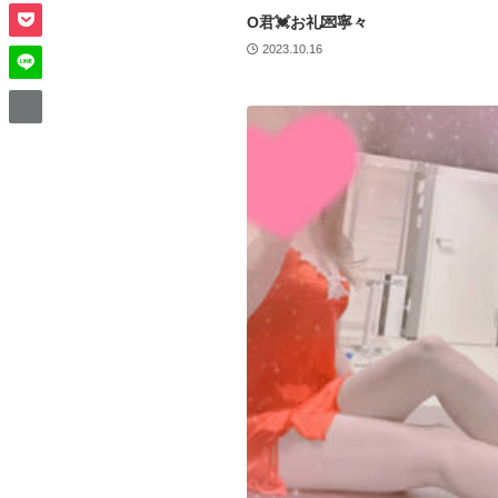
O君💓お礼💌寧々
2023.10.16