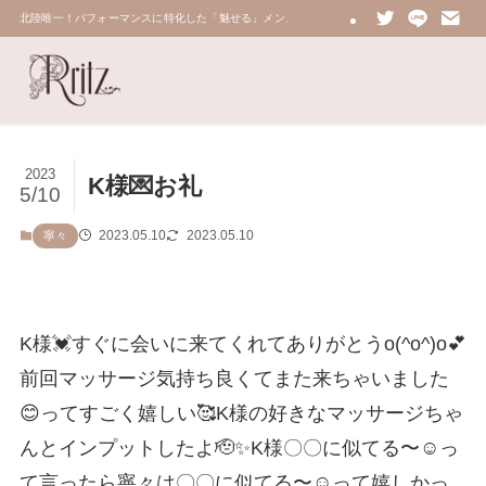
北陸唯一！パフォーマンスに特化した「魅せる」メンズエステ 鼠蹊部・密着・総合技術力No.
2023
K様💌お礼
5/10
2023.05.10
2023.05.10
寧々
K様💓すぐに会いに来てくれてありがとうo(^o^)o💕
前回マッサージ気持ち良くてまた来ちゃいました
😊ってすごく嬉しい🥰K様の好きなマッサージちゃ
んとインプットしたよ🫡✨K様〇〇に似てる〜☺️っ
て言ったら寧々は〇〇に似てる〜☺️って嬉しかっ