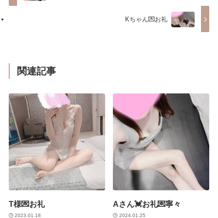
Kちゃん💌お礼
関連記事
T様💌お礼
Aさん💓お礼💌寧々
2023.01.18
2024.01.25