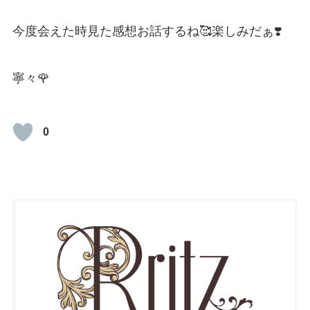
今度会えた時見た感想お話するね🥰楽しみだぁ❣️
寧々🌹
0