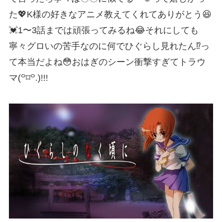
た💖K様の好きなアニメ教えてくれてありがとう😆
💓1〜3話までは頑張ってみるね😂それにしても
寧々グロいの苦手なのに何でひぐらし見れたん⁉️っ
て本当だよね😳おはぎのシーン衝撃すぎてトラウ
マ(꒪⌑꒪.)‎!!!