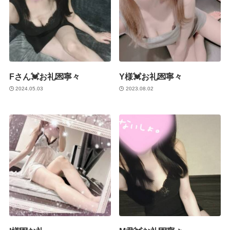
Fさん💓お礼💌寧々
Y様💓お礼💌寧々
2024.05.03
2023.08.02