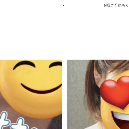
♡
N様ご予約あ