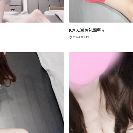
Kさん💓お礼💌寧々
2024.09.19