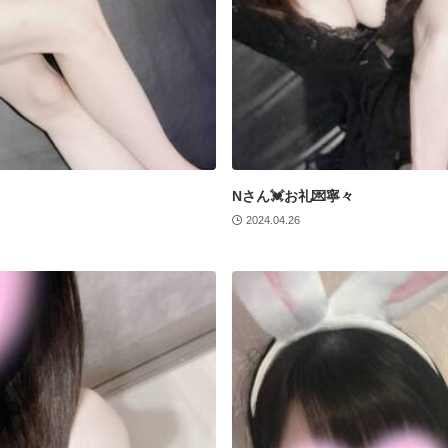
Nさん💓お礼💌寧々
2024.04.26