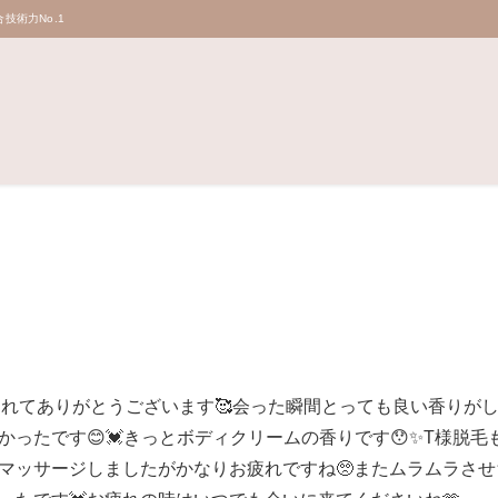
技術力No.1
てくれてありがとうございます🥰会った瞬間とっても良い香りが
かったです😊💓きっとボディクリームの香りです😯✨T様脱
にマッサージしましたがかなりお疲れですね🥺またムラムラさせ