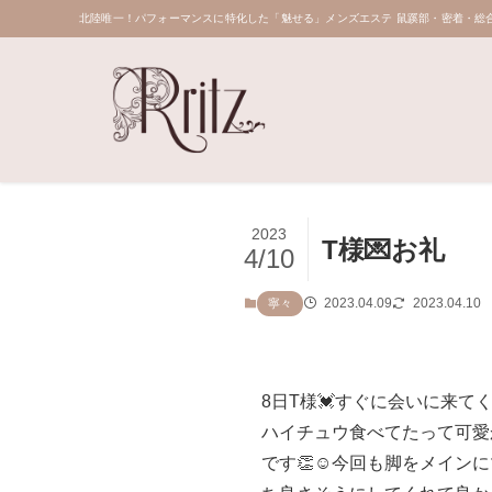
北陸唯一！パフォーマンスに特化した「魅せる」メンズエステ 鼠蹊部・密着・総合
2023
T様💌お礼
4/10
2023.04.09
2023.04.10
寧々
8日T様💓すぐに会いに来
ハイチュウ食べてたって可愛
です👏☺️今回も脚をメイン