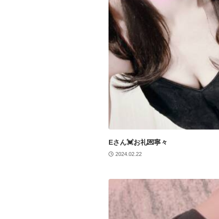
Eさん💓お礼💌寧々
2024.02.22