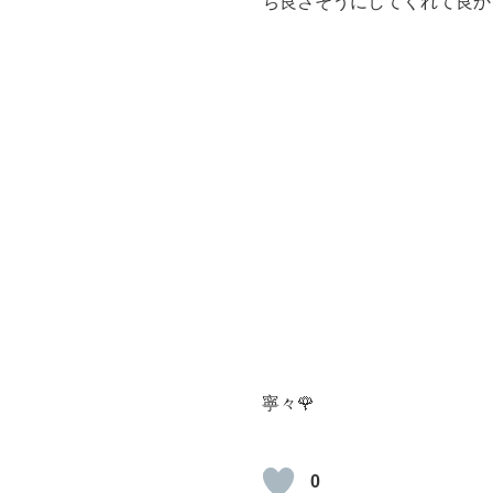
ち良さそうにしてくれて良か
寧々🌹
0