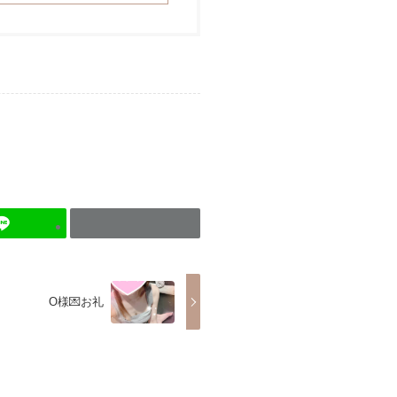
O様💌お礼