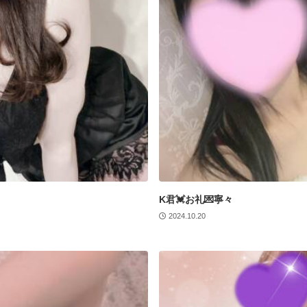
K君💓お礼💌寧々
2024.10.20