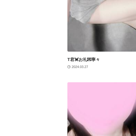
T君💓お礼💌寧々
2024.03.27