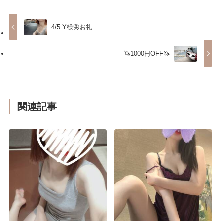
4/5 Y様🦋お礼
🦄1000円OFF🦄
関連記事