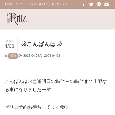
北陸唯一！パフォーマンスに特化した「魅せる」メンズエステ 鼠蹊部・密着・総合技術力No.
2023
🌙こんばんは🌙
4/08
2023.04.08
2023.04.08
雪乃
こんばんは🌙急遽明日12時半～16時半まで出勤す
る事になりましたー💜
ぜひご予約お待ちしてます🫡✨