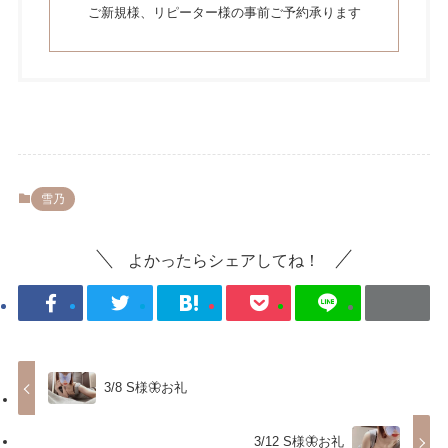
ご新規様、リピーター様の事前ご予約承ります
雪乃
よかったらシェアしてね！
3/8 S様🦋お礼
3/12 S様🦋お礼