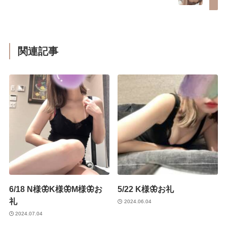
関連記事
6/18 N様🦋K様🦋M様🦋お
5/22 K様🦋お礼
礼
2024.06.04
2024.07.04