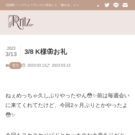
北陸唯一！パフォーマンスに特化した「魅せる」メンズエステ 鼠蹊部・密着・総合技術力No.
2023
3/8 K様🦋お礼
3/13
2023.03.13
2023.03.13
雪乃
ねぇめっちゃ久しぶりやったやん😳✨前は毎週会い
に来てくれてたけど、今回2ヶ月ぶりとかやったよ
😳✨