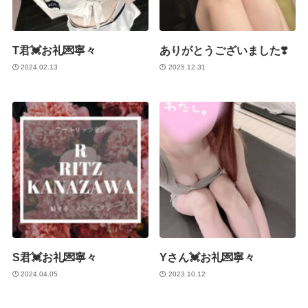
T君💓お礼💌寧々
ありがとうございました❣️
2024.02.13
2025.12.31
S君💓お礼💌寧々
Yさん💓お礼💌寧々
2024.04.05
2023.10.12