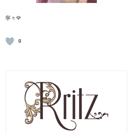
寧々🌹
0