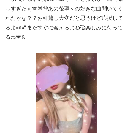
しすぎたぁ🫶🐰💜あの後寧々の好きな曲聞いてく
れたかな？？お引越し大変だと思うけど応援して
るよ📣💕またすぐに会えるよね🥰楽しみに待って
るね💗🫰