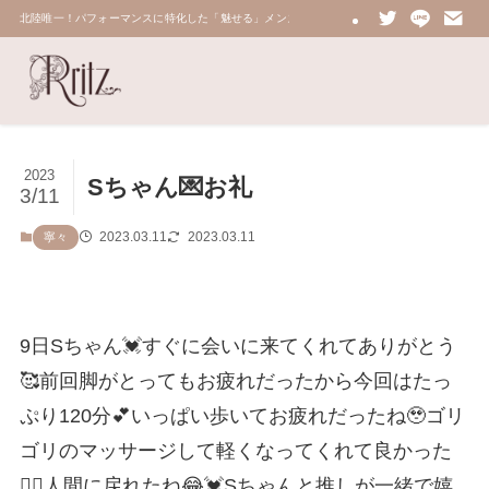
北陸唯一！パフォーマンスに特化した「魅せる」メンズエステ 鼠蹊部・密着・総合技術力No.
2023
Sちゃん💌お礼
3/11
2023.03.11
2023.03.11
寧々
9日Sちゃん💓すぐに会いに来てくれてありがとう
🥰前回脚がとってもお疲れだったから今回はたっ
ぷり120分💕いっぱい歩いてお疲れだったね🥹ゴリ
ゴリのマッサージして軽くなってくれて良かった
😮‍💨人間に戻れたね😂💓Sちゃんと推しが一緒で嬉