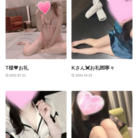
T様💗お礼
Kさん💓お礼💌寧々
2022.07.21
2024.10.23