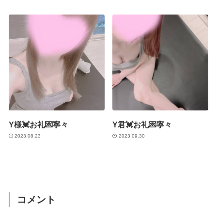
Y様💓お礼💌寧々
Y君💓お礼💌寧々
2023.08.23
2023.09.30
コメント