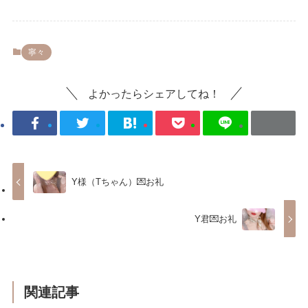
寧々
よかったらシェアしてね！
Y様（Tちゃん）💌お礼
Y君💌お礼
関連記事