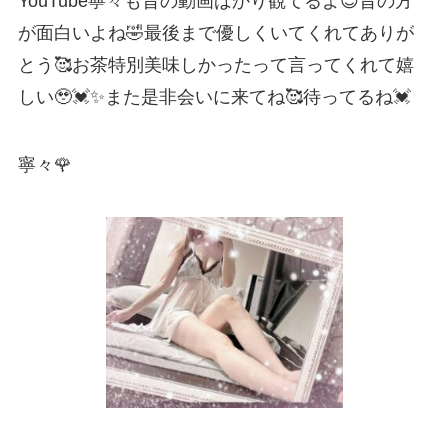
YouTube寧々も昔の動画ばかり観てるよ😊昔の方
が面白いよね🤣最後まで優しくいてくれてありが
とう🥰お茶特別美味しかったって言ってくれて嬉
しい🥹💓✨また是非会いに来てね🥰待ってるね💓
寧々🌹