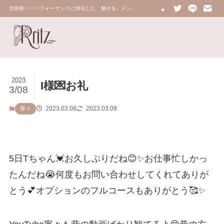
北陸唯一！パフォーマンスに特化した「魅せる」メンズエステ 鼠蹊部・密着・総合技術力No.
2023
I様💌お礼
3/08
2023.03.08
2023.03.08
寧々
5日Tちゃん💓お久しぶりだね😊✨お仕事忙しかっ
たんだね😭何度もお問い合わせしてくれてありが
とう💕オプションのフルコースもありがとう🥰✨