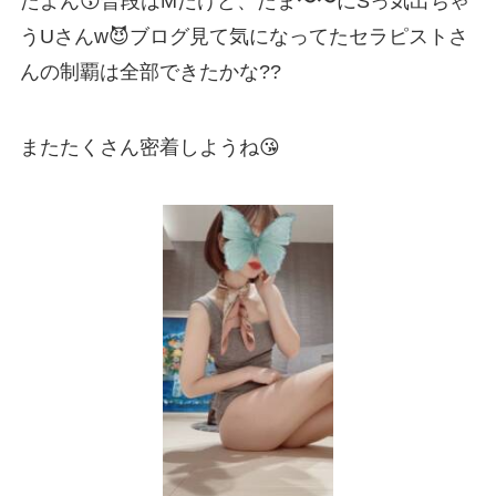
たよん😚普段はMだけど、たま〜〜にSっ気出ちゃ
うUさんw😈ブログ見て気になってたセラピストさ
んの制覇は全部できたかな??
またたくさん密着しようね😘