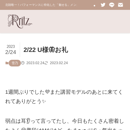
北陸唯一！パフォーマンスに特化した「魅せる」メンズエステ 鼠蹊部・密着・総合技術力No.
2023
2/22 U様🦋お礼
2/24
2023.02.24
2023.02.24
雪乃
1週間ぶりでした💜また講習モデルのあとに来てく
れてありがとう✨
弱点は耳👂って言ってたし、今日もたくさん密着し