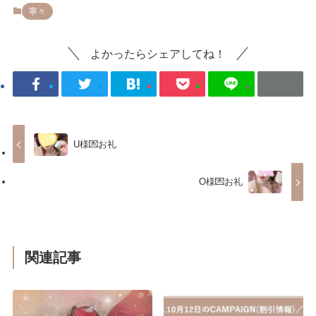
寧々
よかったらシェアしてね！
U様💌お礼
O様💌お礼
関連記事