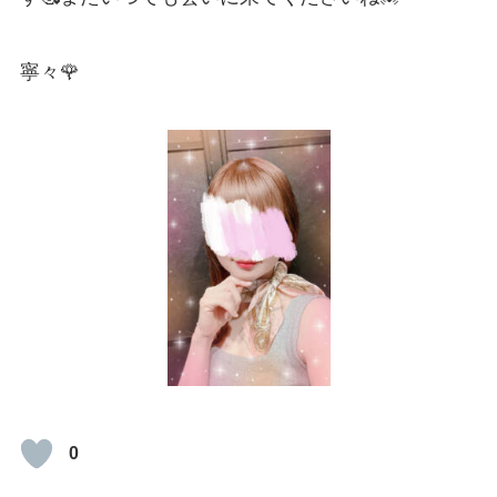
寧々🌹
0