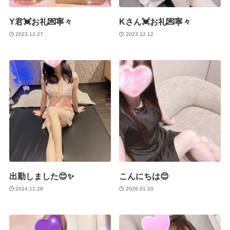
Y君💓お礼💌寧々
Kさん💓お礼💌寧々
2023.12.27
2023.12.12
出勤しました😊✨
こんにちは😊
2024.11.28
2026.01.20