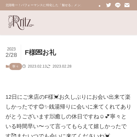
北陸唯一！パフォーマンスに特化した「魅せる」メンズエステ 鼠蹊部・密着・総合技術力No.
2023
F様💌お礼
2/28
2023.02.13
2023.02.28
寧々
12日にご来店のF様💓お久しぶりにお会い出来て楽
しかったです😊✨銭湯帰りに会いに来てくれてあり
がとうございます🧖癒しの休日ですね☺️💕寧々と
いる時間早い〜って言ってもらえて嬉しかったで
す🥰またいつでも会いに来てくださいね💓