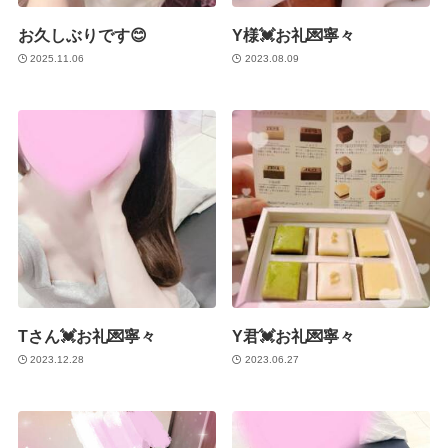
お久しぶりです😊
Y様💓お礼💌寧々
2025.11.06
2023.08.09
Tさん💓お礼💌寧々
Y君💓お礼💌寧々
2023.12.28
2023.06.27