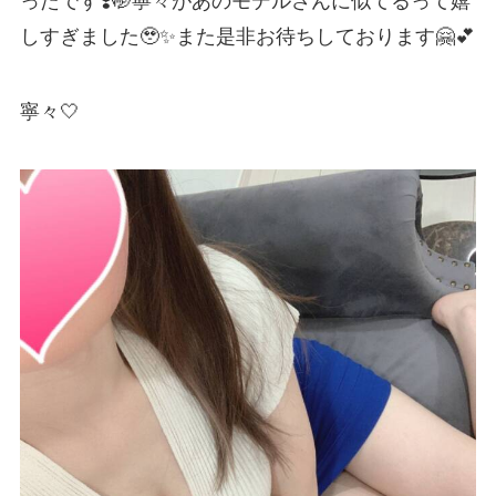
ったです❣️🤭寧々があのモデルさんに似てるって嬉
しすぎました🥹✨また是非お待ちしております🤗💕
寧々🤍