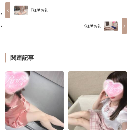
T様💗お礼
K様💗お礼
関連記事