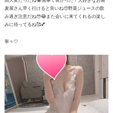
雨大変だったね😭無事で良かった！大好きなお蕎
麦屋さん早く行けると良いね🥺野菜ジュースの飲
み過ぎ注意だね🥹😂また会いに来てくれるの楽し
みに待ってるね🥰💕
寧々🤍