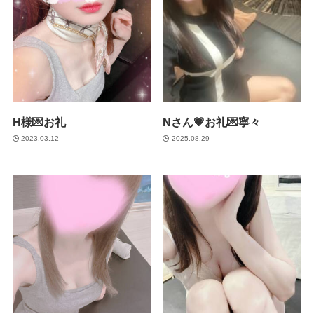
H様💌お礼
Nさん💗お礼💌寧々
2023.03.12
2025.08.29