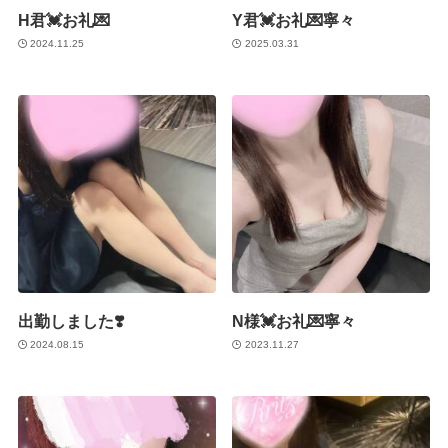
H君💓お礼💌
Y君💓お礼💌寧々
2024.11.25
2025.03.31
出勤しました❣️
N様💓お礼💌寧々
2024.08.15
2023.11.27