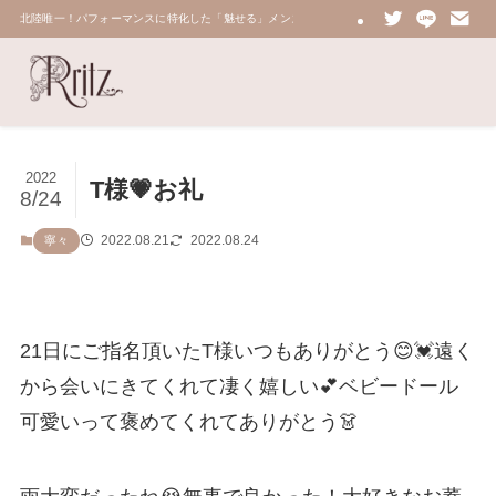
北陸唯一！パフォーマンスに特化した「魅せる」メンズエステ 鼠蹊部・密着・総合技術力No.
2022
T様💗お礼
8/24
2022.08.21
2022.08.24
寧々
21日にご指名頂いたT様いつもありがとう😊💓遠く
から会いにきてくれて凄く嬉しい💕ベビードール
可愛いって褒めてくれてありがとう👗