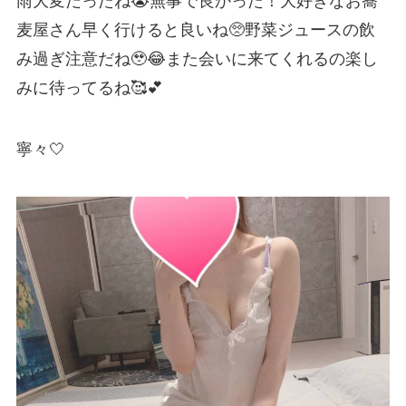
雨大変だったね😭無事で良かった！大好きなお蕎
麦屋さん早く行けると良いね🥺野菜ジュースの飲
み過ぎ注意だね🥹😂また会いに来てくれるの楽し
みに待ってるね🥰💕
寧々🤍