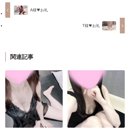
A様💗お礼
T様💗お礼
関連記事