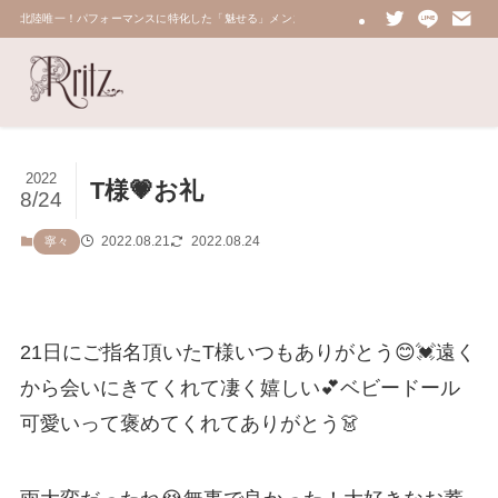
北陸唯一！パフォーマンスに特化した「魅せる」メンズエステ 鼠蹊部・密着・総合技術力No.
2022
T様💗お礼
8/24
2022.08.21
2022.08.24
寧々
21日にご指名頂いたT様いつもありがとう😊💓遠く
から会いにきてくれて凄く嬉しい💕ベビードール
可愛いって褒めてくれてありがとう👗