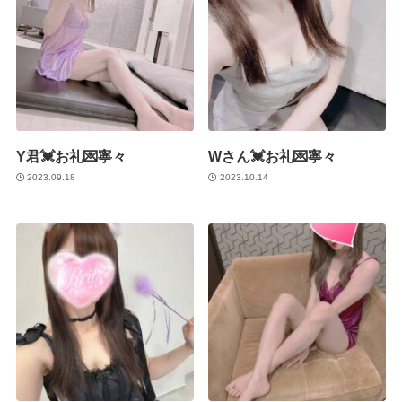
Y君💓お礼💌寧々
Wさん💓お礼💌寧々
2023.09.18
2023.10.14