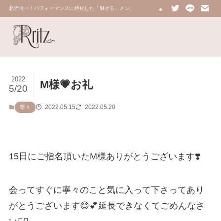
北陸唯一！パフォーマンスに特化した「魅せる」メンズエステ 鼠蹊部・密着・総合技術力No.
2022
M様💗お礼
5/20
2022.05.15
2022.05.20
寧々
15日にご指名頂いたM様ありがとうございます❣️
会ってすぐに寧々のこと気に入って下さってあり
がとうございます😊💕延長できなくてごめんなさ