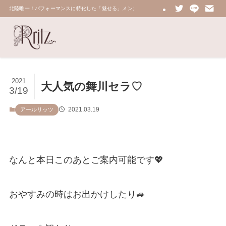
北陸唯一！パフォーマンスに特化した「魅せる」メンズエステ 鼠蹊部・密着・総合技術力No.
2021
大人気の舞川セラ♡
3/19
2021.03.19
アールリッツ
なんと本日このあとご案内可能です💖
おやすみの時はお出かけしたり🚙