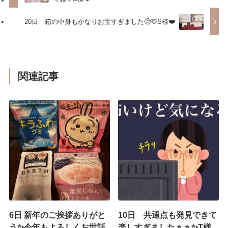
20日 箱の中身もかなりお宝すぎました🥺🩷S様❤️
関連記事
6日 新年のご挨拶ありがと
10日 共通点も発見できて
う✨今年もよろしくお世話
楽しすぎましたぁぁ✨T様