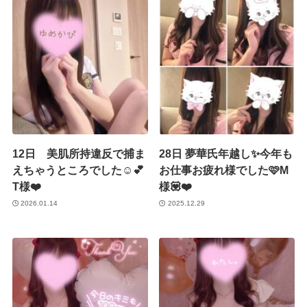
12日 美肌所持違反で捕ま
28日 夢華氏年越し✨今年も
えちゃうところでした☺️💕
お仕事お疲れ様でした🩷M
T様❤️
様💟❤️
2026.01.14
2025.12.29