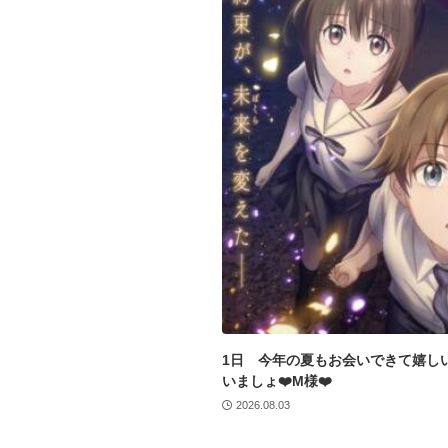
1日 今年の夏もお会いできて嬉し
いましょ❤️M様❤️
2026.08.03