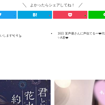
よかったらシェアしてね！
16日 某声優さんに声似てるー❤️
本日もよろしくお願いします٩( ᐛ )و
✨A君❤️