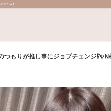
技術力No.1
のつもりが推し事にジョブチェンジ⁉️✨N様