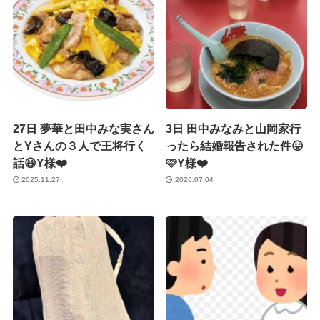
27日 夢華と田中みな実さん
3日 田中みなみと山岡家行
とYさんの３人で王将行く
ったら結婚報告された件😛
話😆Y様❤️
🩷Y様❤️
2025.11.27
2026.07.04