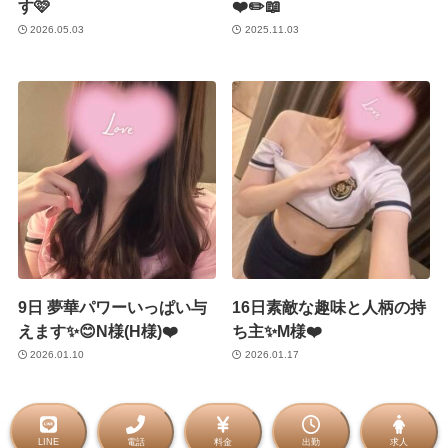
す🩷
❤️✏️📖
2026.05.03
2025.11.03
9日 夢華パワーいっぱい与
16日素敵な趣味と人柄の持
えます✨😊N様(H様)❤️
ち主✨M様❤️
2026.01.10
2026.01.17
LINE
電話
料金
出勤
求人
©
2021 金沢メンズエステ Rritz（アールリッツ）