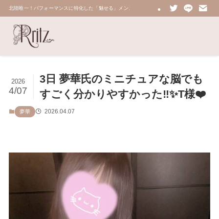
北陸唯一！パフォーマンスに特化した「魅せる」メンズエステ 鼠蹊部・密着・総合技術力No.
3日 夢華氏のミニチュアな脳でも
2026
4/07
すごく分かりやすかった‼️✨T様❤️
2026.04.07
夢華