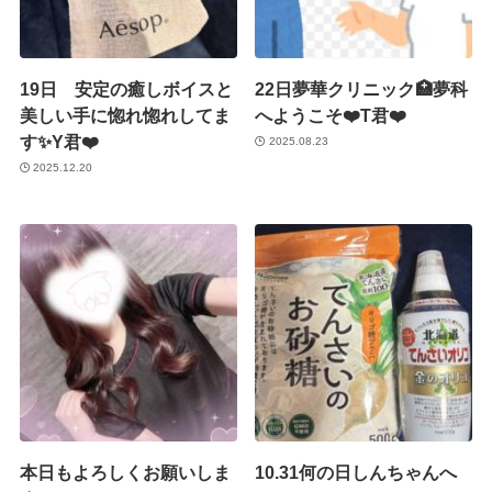
19日 安定の癒しボイスと
22日夢華クリニック🏥夢科
美しい手に惚れ惚れしてま
へようこそ❤️T君❤️
す✨Y君❤️
2025.08.23
2025.12.20
本日もよろしくお願いしま
10.31何の日しんちゃんへ