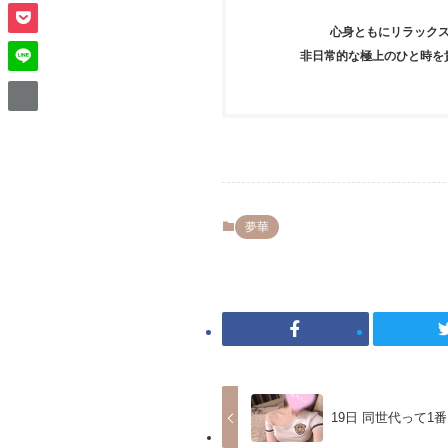
心身ともにリラック
非日常的な極上のひと時を
夢華
19日 同世代って1番