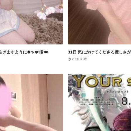
ぎますように🍀✨❤️I君❤️
31日 気にかけてくださる優しさが嬉
2026.06.01