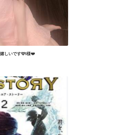
しいです🩷I様❤️