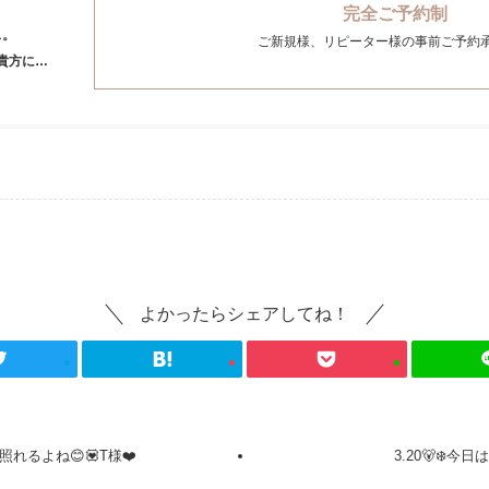
完全ご予約制
ス。
ご新規様、リピーター様の事前ご予約
貴方に…
よかったらシェアしてね！
照れるよね😊💟T様❤️
3.20🐻‍❄️