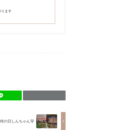
承ります
今日は何の日しんちゃん🐻