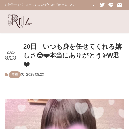
北陸唯一！パフォーマンスに特化した「魅せる」メンズエステ 鼠蹊部・密着・総合技術力No.
20日 いつも身を任せてくれる嬉
2025
しさ😊❤️本当にありがとう✨W君
8/23
❤️
2025.08.23
夢華