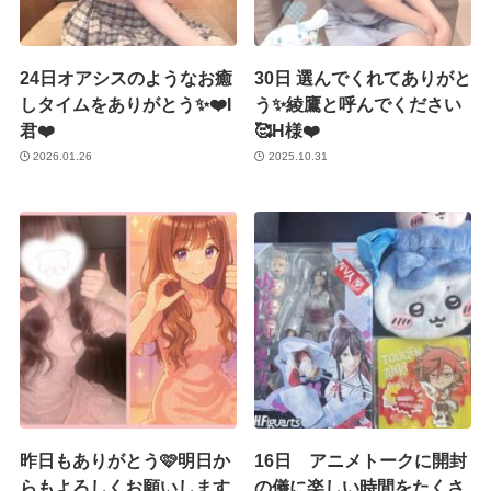
24日オアシスのようなお癒
30日 選んでくれてありがと
しタイムをありがとう✨❤️I
う✨綾鷹と呼んでください
君❤️
🥰H様❤️
2026.01.26
2025.10.31
昨日もありがとう🩷明日か
16日 アニメトークに開封
らもよろしくお願いします
の儀に楽しい時間をたくさ