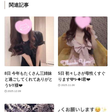
関連記事
8日 今年もたくさん三姉妹
5日 初々しさが母性くすぐ
と過ごしてくれてありがと
ります🩷✨🍀I君❤️
う✨Y様❤️
2025.11.06
2025.12.09