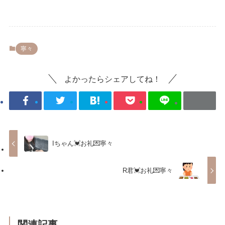
寧々
よかったらシェアしてね！
Iちゃん💓お礼💌寧々
R君💓お礼💌寧々
関連記事