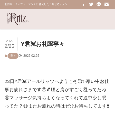
北陸唯一！パフォーマンスに特化した「魅せる」メンズエステ 鼠蹊部・密着・総合技術力No.
2025
Y君💓お礼💌寧々
2/25
2025.02.25
寧々
23日Y君💓アールリッツへようこそ🥰✨寒い中お仕
事お疲れさまです🥹💕腰と肩がすごく凝ってたね
🥺マッサージ気持ちよくなってくれて途中少し眠
ってた？😪またお疲れの時はぜひお待ちしてます❣️