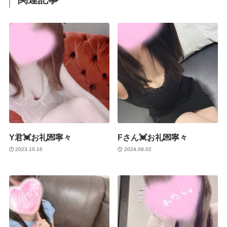
Y君💓お礼💌寧々
Fさん💓お礼💌寧々
2023.10.16
2024.09.02