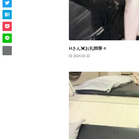
Hさん💓お礼💌寧々
2024.02.22