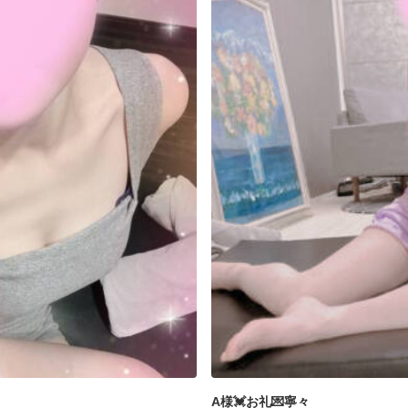
A様💓お礼💌寧々