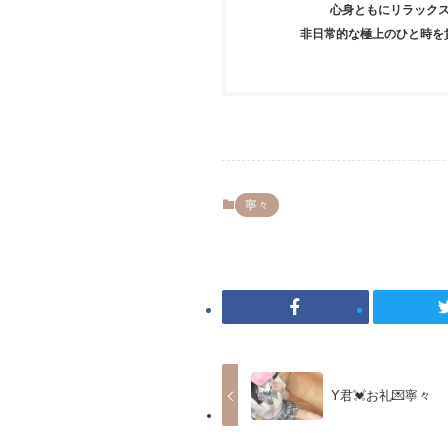
心身ともにリラック
非日常的な極上のひと時を
寧々
Y君💓お礼💌寧々