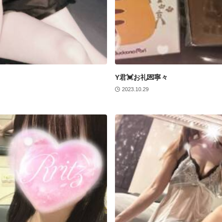
Y君💓お礼💌寧々
2023.10.29