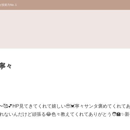
技術力No.1
寧々
〜🥰💕HP見てきてくれて嬉しい🥹💓寧々サンタ褒めてくれて
れないんだけど頑張る😂色々教えてくれてありがとう🧑‍🏫✨