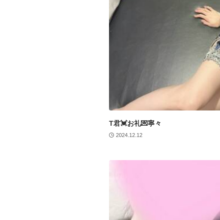
T君💓お礼💌寧々
2024.12.12