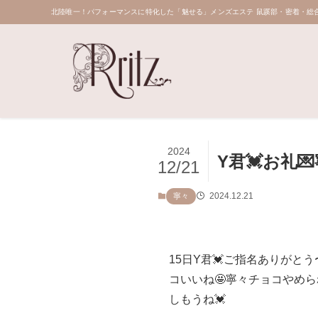
北陸唯一！パフォーマンスに特化した「魅せる」メンズエステ 鼠蹊部・密着・総合
2024
Y君💓お礼
12/21
2024.12.21
寧々
15日Y君💓ご指名ありがとう
コいいね🤩寧々チョコやめら
しもうね💓