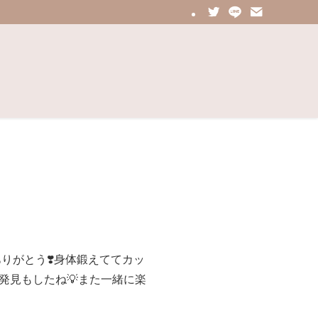
ありがとう❣️身体鍛えててカッ
新発見もしたね💡また一緒に楽