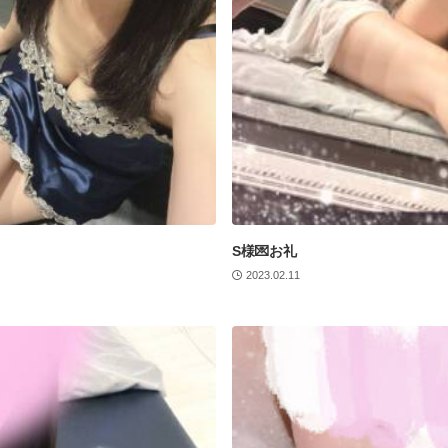
S様💌お礼
2023.02.11