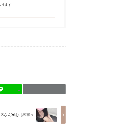
承ります
Sさん💓お礼💌寧々