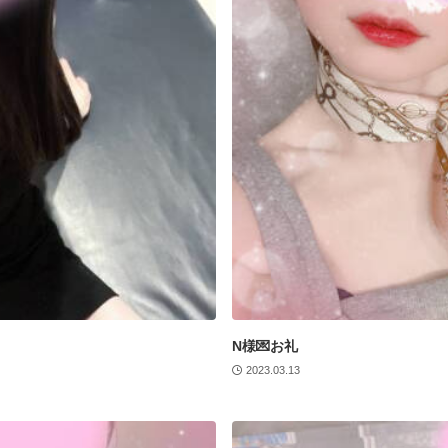
N様💌お礼
2023.03.13