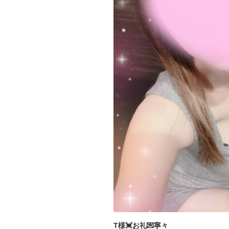
T様💓お礼💌寧々