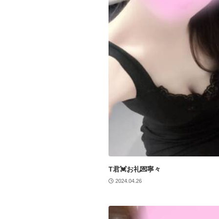
T君💓お礼💌寧々
2024.04.26