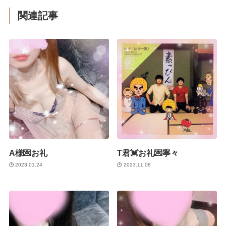
関連記事
A様💌お礼
T君💓お礼💌寧々
2023.01.24
2023.11.08