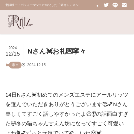
北陸唯一！パフォーマンスに特化した「魅せる」メンズエステ 鼠蹊部・密着・総合技術力No.
2024
Nさん💓お礼💌寧々
12/15
2024.12.15
寧々
14日Nさん💓初めてのメンズエステにアールリッツ
を選んでいただきありがとうございます🥰💕Nさん
楽しくてすごく話しやすかったよ😆👂の話面白すぎ
た🤣冬の猫ちゃん甘えん坊になってすごく可愛い
よね🐈💕ずっと元気でいて欲しいね🥹💓