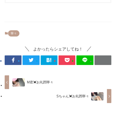
寧々
よかったらシェアしてね！
M君💓お礼💌寧々
Sちゃん💓お礼💌寧々