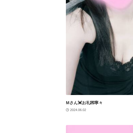
Mさん💓お礼💌寧々
2024.06.02