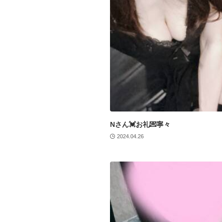
Nさん💓お礼💌寧々
2024.04.26