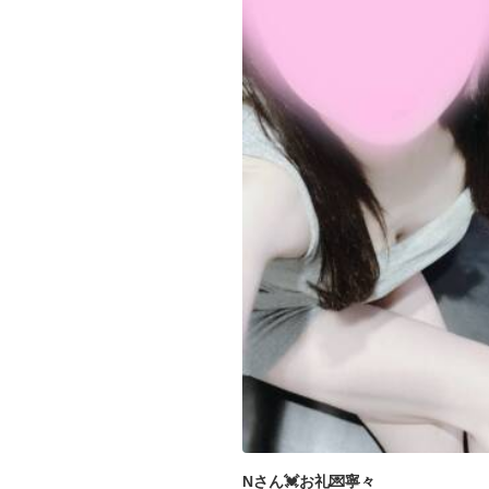
Nさん💓お礼💌寧々