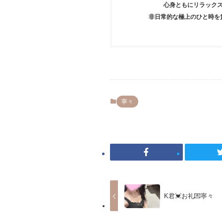
心身ともにリラック
非日常的な極上のひと時を
寧々
K君💓お礼💌寧々