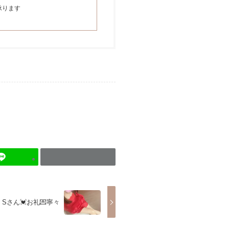
承ります
Sさん💓お礼💌寧々