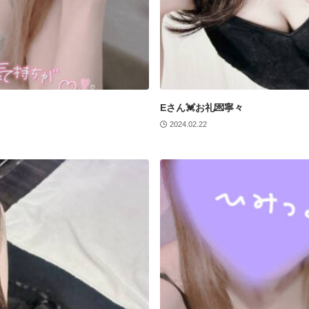
Eさん💓お礼💌寧々
2024.02.22