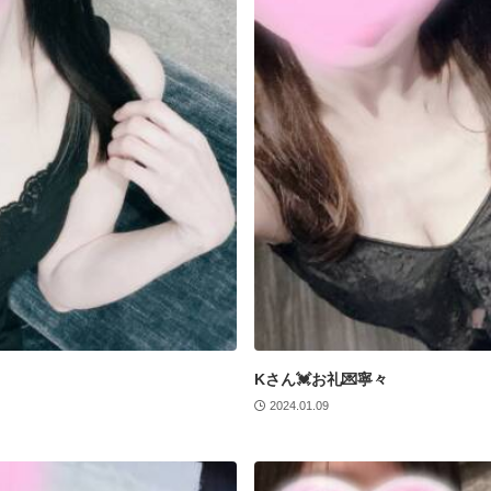
Kさん💓お礼💌寧々
2024.01.09