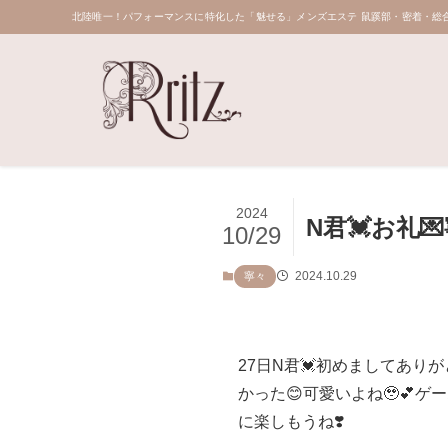
北陸唯一！パフォーマンスに特化した「魅せる」メンズエステ 鼠蹊部・密着・総合
2024
N君💓お礼
10/29
2024.10.29
寧々
27日N君💓初めましてあり
かった😊可愛いよね🥹💕
に楽しもうね❣️