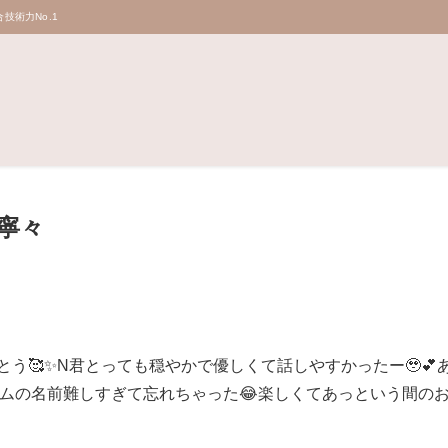
技術力No.1
寧々
がとう🥰✨N君とっても穏やかで優しくて話しやすかったー🥹
ゲームの名前難しすぎて忘れちゃった😂楽しくてあっという間のお