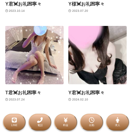
Y君💓お礼💌寧々
Y様💓お礼💌寧々
2023.10.14
2023.07.20
T君💓お礼💌寧々
Y君💓お礼💌寧々
2023.07.24
2024.02.10
LINE
電話
料金
出勤
求人
©
2021 金沢メンズエステ Rritz（アールリッツ）