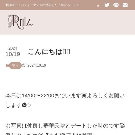
北陸唯一！パフォーマンスに特化した「魅せる」メンズエステ 鼠蹊部・密着・総合技術力No.
2024
こんにちは
10/19
2024.10.19
寧々
本日は14:00〜22:00までいます💓よろしくお願い
します🎃✨
お写真は仲良し夢華氏🩷とデートした時のです🥰