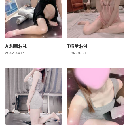
A君💌お礼
T様💗お礼
2023.04.17
2022.07.21